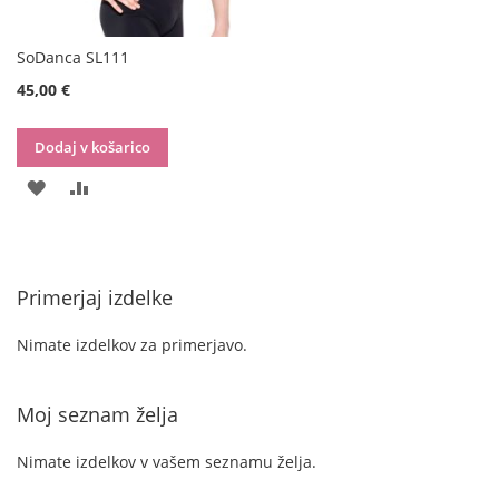
SoDanca SL111
45,00 €
Dodaj v košarico
DODAJ
DODAJ
NA
V
SEZNAM
PRIMERJAVO
Primerjaj izdelke
ŽELJA
Nimate izdelkov za primerjavo.
Moj seznam želja
Nimate izdelkov v vašem seznamu želja.