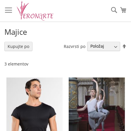
Preskoči
na
Iskan
Mo
vsebino
Majice
Na
Razvrsti po
Kupujte po
pa
s
3
elementov