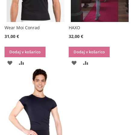
Wear Moi Conrad
HAXO
31,00 €
32,00 €
Dodaj v košarico
Dodaj v košarico
DODAJ
DODAJ
DODAJ
DODAJ
NA
V
NA
V
SEZNAM
PRIMERJAVO
SEZNAM
PRIMERJAVO
ŽELJA
ŽELJA