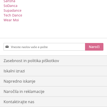
Sansha
SoDanca
Supadance
Tech Dance
Wear Moi
Prijavite
Naroči
se
na
e-
Zasebnost in politika piškotkov
novice:
Iskalni izrazi
Napredno iskanje
Naročila in reklamacije
Kontaktirajte nas