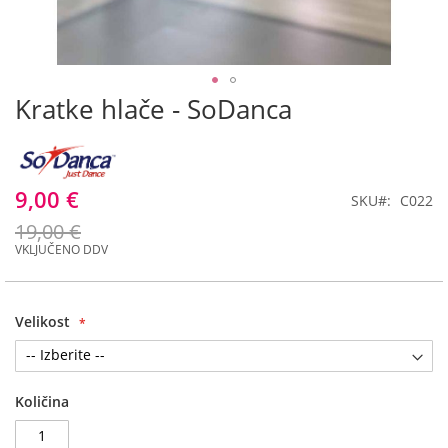
Kratke hlače - SoDanca
Preskoči
na
začetek
galerije
slik
9,00 €
SKU
C022
19,00 €
Velikost
Količina