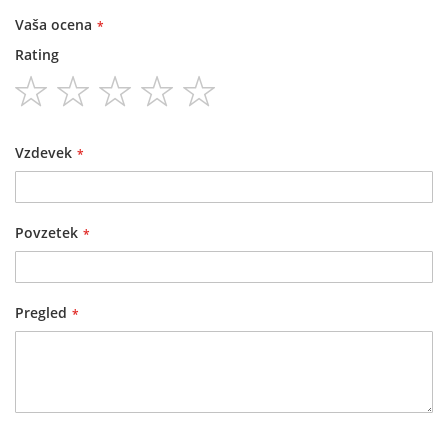
Vaša ocena
Rating
1
2
3
4
5
star
stars
stars
stars
stars
Vzdevek
Povzetek
Pregled