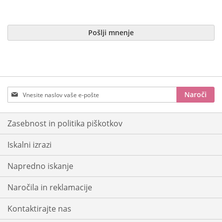
Pošlji mnenje
Prijavite
Naroči
se
na
e-
Zasebnost in politika piškotkov
novice:
Iskalni izrazi
Napredno iskanje
Naročila in reklamacije
Kontaktirajte nas